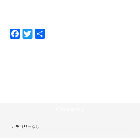
F
T
共
ac
w
有
e
itt
b
er
o
o
k
Category
カテゴリーなし